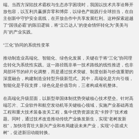
端。当西方深陷技术霸权与生态赤字困境时，我国以技术共享诠释开
放包容，以互利共赢摒弃零和博弈，以绿色产能践行全球担当，在自
主创新中守护安全底线，在开放合作中共享发展红利。这种探索超越
了“国强必霸”的陈旧逻辑，将“立己达人”的使命情怀转化为“美美与
共”的产业实践。
“三化”协同的系统性变革
推动制造业高端化、智能化、绿色化发展，关键在于将“三化”协同理
念转化为系统性实践。这一路径既非单一技术路线的线性推进，也非
局部环节的碎片化调整，而是通过技术突破、制度创新与价值重塑的
深度融合，构建制造业转型升级新范式。其中，高端化是方向引领，
智能化是手段支撑，绿色化是价值导向，三者构成有机整体。
在高端化升级层面，以新型举国体制优势突破核心技术壁垒。针对高
端芯片、工业软件和航空发动机等关键核心领域，实施产业基础再造
工程和重大技术装备攻关工程，集中优势资源攻克“卡脖子”技术难
题。同时，通过技术改造推动传统产业焕发新生，实现“老树发新
枝”，加快培育壮大新兴产业和布局建设未来产业，实现“小苗成大
树”，促进新旧动能转换。