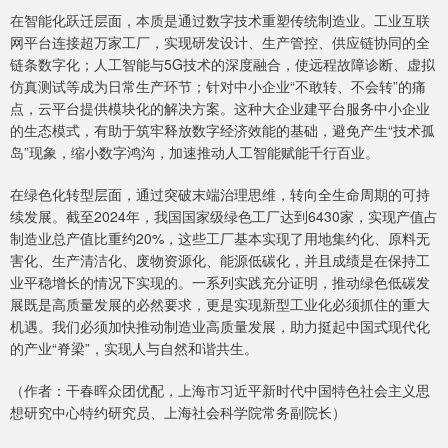
在智能化跃迁层面，本质是通过数字技术重塑传统制造业。工业互联
网平台连接超万家工厂，实现研发设计、生产管控、供应链协同的全
链条数字化；人工智能与5G技术的深度融合，使远程故障诊断、虚拟
仿真测试等成为日常生产环节；针对中小企业“不敢转、不会转”的痛
点，云平台提供模块化的解决方案。这种大企业建平台服务中小企业
的生态模式，有助于筑牢释放数字经济效能的基础，避免产生“技术孤
岛”现象，缩小数字鸿沟，加速推动人工智能赋能千行百业。
在绿色化转型层面，通过突破末端治理思维，转向全生命周期的可持
续发展。截至2024年，我国国家级绿色工厂达到6430家，实现产值占
制造业总产值比重约20%，这些工厂基本实现了用地集约化、原料无
害化、生产清洁化、废物资源化、能源低碳化，并且成绩是在保持工
业平稳增长的情况下实现的。一系列实践充分证明，推动绿色低碳发
展既是高质量发展的必然要求，更是实现新型工业化必须抓住的重大
机遇。我们必须加快推动制造业高质量发展，助力挺起中国式现代化
的产业“脊梁”，实现人与自然和谐共生。
（作者：干春晖众团优配，上海市习近平新时代中国特色社会主义思
想研究中心特约研究员、上海社会科学院常务副院长）