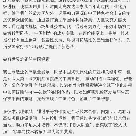
级进程，使我国用几十年时间走完发达国家几百年走过的工业化历
程。除了我们的后发优势外，深层动力更源自中国特色社会主义的制
度优势众团优配，通过发挥新型举国体制优势集中力量攻克关键技
术，通过超大规模市场加速技术迭代，通过有为政府与有效市场协同
破解转型阵痛。“中国制造”的成功实践，在评价维度上，将单一技术
指标转向自主创新、包容性发展、环境可持续性的三维坐标体系，为
后发国家打破“低端锁定”提供了新思路。
破解世界难题的中国探索
我国制造业的高质量发展，既是中国式现代化的底座和关键引擎，也
是回应人类工业文明共同挑战的中国答卷。“推动制造业高端化、智能
化、绿色化发展”的战略部署，以独创性实践探索解决全球工业化进程
中如何破除“中心—边缘”的依附体系，以及如何实现经济发展与生态
保护平衡的难题，充分体现了中国特色、彰显了中国智慧。
在技术治理领域，通过平等协作促进全球技术合作。例如，印尼雅万
高铁项目建设期间，从建设到运维，我国通过将专业知识与技术留在
当地，助力印尼人才培养，不仅做到“授人以鱼”，更实现了“授人以
渔”，将单向技术转移升华为能力共建。