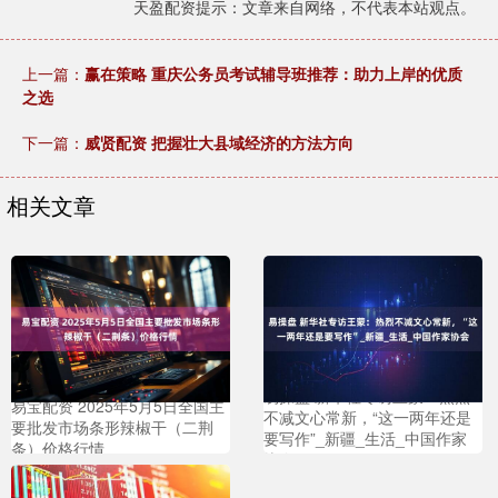
天盈配资提示：文章来自网络，不代表本站观点。
上一篇：
赢在策略 重庆公务员考试辅导班推荐：助力上岸的优质
之选
下一篇：
威贤配资 把握壮大县域经济的方法方向
相关文章
易操盘 新华社专访王蒙：热烈
易宝配资 2025年5月5日全国主
不减文心常新，“这一两年还是
要批发市场条形辣椒干（二荆
要写作”_新疆_生活_中国作家
条）价格行情
协会