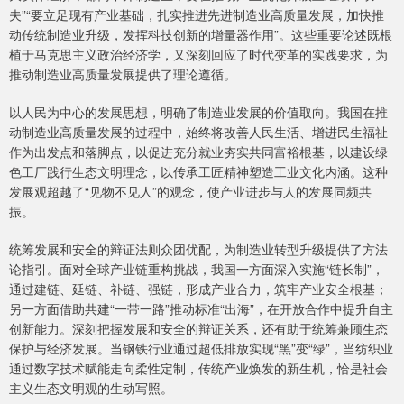
夫”“要立足现有产业基础，扎实推进先进制造业高质量发展，加快推
动传统制造业升级，发挥科技创新的增量器作用”。这些重要论述既根
植于马克思主义政治经济学，又深刻回应了时代变革的实践要求，为
推动制造业高质量发展提供了理论遵循。
以人民为中心的发展思想，明确了制造业发展的价值取向。我国在推
动制造业高质量发展的过程中，始终将改善人民生活、增进民生福祉
作为出发点和落脚点，以促进充分就业夯实共同富裕根基，以建设绿
色工厂践行生态文明理念，以传承工匠精神塑造工业文化内涵。这种
发展观超越了“见物不见人”的观念，使产业进步与人的发展同频共
振。
统筹发展和安全的辩证法则众团优配，为制造业转型升级提供了方法
论指引。面对全球产业链重构挑战，我国一方面深入实施“链长制”，
通过建链、延链、补链、强链，形成产业合力，筑牢产业安全根基；
另一方面借助共建“一带一路”推动标准“出海”，在开放合作中提升自主
创新能力。深刻把握发展和安全的辩证关系，还有助于统筹兼顾生态
保护与经济发展。当钢铁行业通过超低排放实现“黑”变“绿”，当纺织业
通过数字技术赋能走向柔性定制，传统产业焕发的新生机，恰是社会
主义生态文明观的生动写照。