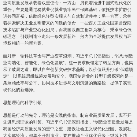
业高质量发展承载着双重使命：一方面，肩负着推进中国式现代化的
重任，主要是通过稳就业促就业筑牢民生保障基础，依托技术扩散促
进共同富裕，借助绿色转型实现人与自然和谐共生；另一方面，承担
着探索解决工业文明带来的问题的使命，一些西方工业化国家曾深陷
技术陷阱与产业空心化困局，而我国以自主创新为核心，秉承绿色低
碳理念，引领制造业走出一条发展新路，努力为全球提供发展权与环
境权相统一的新方案。
面对新一轮科技革命与产业变革浪潮，习近平总书记指出，“推动制造
业高端化、智能化、绿色化发展”。这一要求既锚定了转型方向，也揭
示了破局之道，即以自主创新突破技术垄断，以价值跃升打破“低端锁
定”，以系统思维统筹发展和安全。我国制造业的转型升级探索的是一
条兼顾效率与公平、协同技术进步与文明演进的新路径，提供了实现
现代化的新选择。
思想理论的科学引领
思想是行动的先导，理论是实践的指南。制造业高质量发展，离不开
先进思想理论的引领。习近平总书记深刻指出，“制造业高质量发展是
我国经济高质量发展的重中之重，建设社会主义现代化强国、发展壮
大实体经济，都离不开制造业，要在推动产业优化升级上继续下功