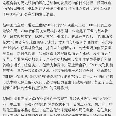
这蕴含着对历史经验的深刻总结和对发展规律的精准把握。我国制造
业的转型升级，既是对西方传统工业化道路的批判超越，更生动体现
了中国特色社会主义的发展逻辑。
新中国成立后，通过上世纪50年代的156项重点工程、60年代的三线
建设布局、70年代的两次大规模技术引进，构建起了工业的基本骨
架，建立起独立的、比较完整的工业体系。改革开放以后，“以市场换
技术”策略嵌入全球价值链，通过开放国内市场吸引外商投资，在承接
产业转移中积累规模优势、提升自主创新能力，制造业增加值跃居世
界首位。新时代以来，我国制造业发展取得历史性成就、发生历史性
变革，产业体系更加健全，产业链更加完整，实现质的显著提升和量
的稳步增长，综合实力、创新力和竞争力迈上新台阶。C919大飞机翱
翔蓝天、复兴号高铁驰骋大地、特高压输电技术领跑全球，标志着我
国制造业实现从“跟跑者”向“并跑者”“领跑者”转变。这一历程印证了“核
心技术靠化缘是要不来的，必须靠自力更生”的战略清醒，彰显了自主
创新在我国制造业转型升级中的关键作用。
我国制造业发展之路的独特性在于实现了“并联式推进”。与西方“轻工
业—重工业—服务业”的线性演进模式不同，我国工业化、信息化、智
能化三重变革叠加推进，在工业化尚未完成时布局信息化，在信息化
深入发展中抢抓智能化机遇。这种发展模式压缩了我国制造业转型升