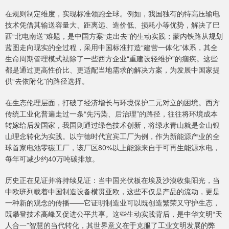
在规则制定维度，实现标准领跑全球。例如，我国独有的特高压输电
技术凭借其输送容量大、距离远、造价低、损耗小等优势，解决了巴
西“北电南送”难题，是中国方案“走出去”的生动实践；蒙内铁路从规划
蓝图走向现实的全过程，采用中国标准打造“建营一体化”体系，其全
生命周期管理模式祛除了一些西方企业“重建设轻维护”的痼疾。这些
都是通过更高性价比、更适配当地需求的解决方案，为发展中国家提
供“去依附化”的路径选择。
在生态伦理层面，打破了经济增长与环境保护二元对立的困境。西方
传统工业化普遍走过一条“先污染、后治理”的路径，往往将环境成本
转嫁给后发国家，我国则通过绿色技术创新，将绿水青山就是金山银
山理念转化为实践。以宁德时代宜宾工厂为例，作为新能源产业的全
球首家电池零碳工厂，该厂区80%以上能源来自于可再生能源水电，
每年可减少约40万吨碳排放。
历史正在见证并将持续见证：当中国光伏板在埃及沙漠收集阳光，当
中欧班列载着中国制造设备横贯亚欧，这些不仅是产品的流动，更是
一种新的观念的传播——它证明制造业可以既创造繁荣又守护生态，
既攀登技术高峰又促进公平共享。这些生动实践背后，是中华文明“天
人合一”智慧的当代转化，其世界意义在于克服了工业文明发展的弊