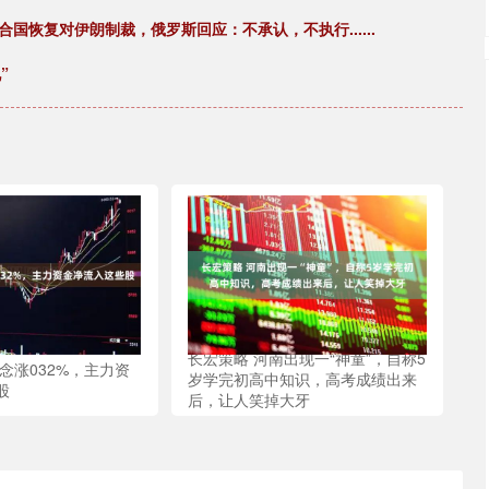
国恢复对伊朗制裁，俄罗斯回应：不承认，不执行......
”
长宏策略 河南出现一“神童”，自称5
念涨032%，主力资
岁学完初高中知识，高考成绩出来
股
后，让人笑掉大牙