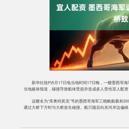
深证成指
14311.01
9.68
1.02%
200.89
1
新华社纽约5月17日电当地时间17日晚，一艘墨西哥海
当地媒体报道，碰撞导致船体受损并造成多人受伤宜人配资
这艘名为“库奥特莫克”号的墨西哥海军三桅帆船载有20
通过大桥下方时与大桥发生碰撞。船只随后向东河岸边偏移