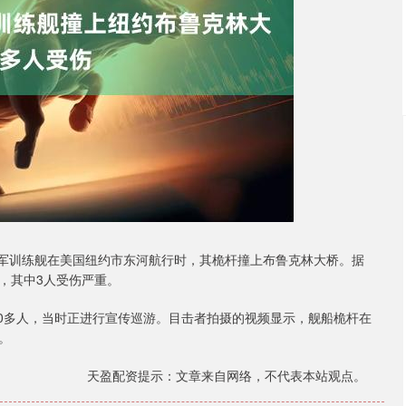
沪深300
4694.44
.42%
43.13
0.93%
军训练舰在美国纽约市东河航行时，其桅杆撞上布鲁克林大桥。据
，其中3人受伤严重。
0多人，当时正进行宣传巡游。目击者拍摄的视频显示，舰船桅杆在
。
天盈配资提示：文章来自网络，不代表本站观点。