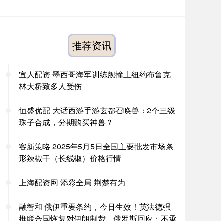
推荐资讯
宜人配资 墨西哥海军训练舰撞上纽约布鲁克
林大桥致多人受伤
恒盛优配 大话西游手游玄都召唤兽：2个三级
珠子合成，分期购买神兽？
客新策略 2025年5月5日全国主要批发市场条
形辣椒干（长线椒）价格行情
上海配资网 添彩全局 荆楚有为
融智和 俄伊重要条约，今日生效！英法德强
推联合国恢复对伊朗制裁，俄罗斯回应：不承