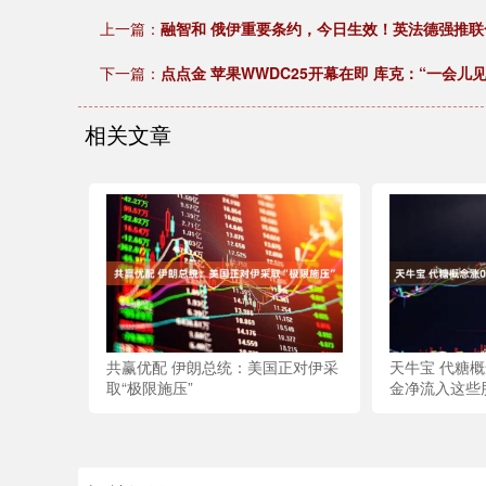
上一篇：
融智和 俄伊重要条约，今日生效！英法德强推联合
下一篇：
点点金 苹果WWDC25开幕在即 库克：“一会儿见
相关文章
共赢优配 伊朗总统：美国正对伊采
天牛宝 代糖概
取“极限施压”
金净流入这些