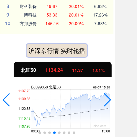
8
耐科装备
49.67
20.01%
6.83%
9
一博科技
53.33
20.01%
17.26%
10
方邦股份
146.16
20.00%
7.68%
沪深京行情 实时轮播
北证50
1134.24
创
11.37
1.01%