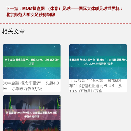
下一篇：
MOM操盘网 （体育）足球——国际大体联足球世界杯：
北京师范大学女足获得铜牌
相关文章
丰云股票 年轻人第一台“保姆
米牛金融 概念车量产，长超4.9
车”！剑指比亚迪元PLUS，从
米，订单破万仅9万级
10.98万降到7万多