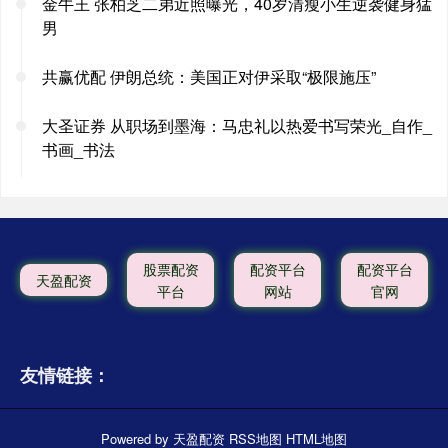
金牛王 张柏芝二弟近照曝光，40岁清瘦小生逆袭健身猛
男
共赢优配 伊朗总统：美国正对伊采取“极限施压”
大圣证券 从职场到墨海：马忠礼以热爱书写荣光_自作_
书画_书法
股票配资
配资平台
配资平台
天盈配资
平台
网站
官网
友情链接：
Powered by
天盈配资
RSS地图
HTML地图