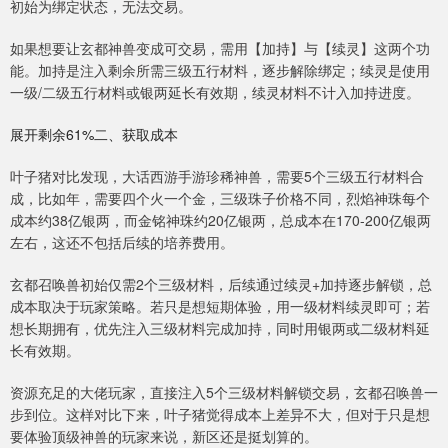
初始为绑定状态，无法交易。
如果想要让玄都神兽变成可交易，需用【加持】与【续灵】这两个功
能。加持是注入剩余所需三级五行材料，逐步解除绑定；续灵是使用
一级/二级五行材料或银两延长有效期，续灵材料不计入加持进度。
展开剩余61%二、获取成本
叶子猪对比发现，大话西游手游珍稀神兽，需要5个三级五行材料合
成，比如年，需要四个火一个金，三级珠子价格不同，烈焰神珠每个
成本约38亿银两，而金铭神珠约20亿银两，总成本在170-200亿银两
左右，这还不包括后续的培养费用。
玄都召唤兽初始仅需2个三级材料，后续通过续灵+加持逐步解锁，总
成本取决于玩家策略。若只是想短期体验，用一级材料续灵即可；若
想长期拥有，优先注入三级材料完成加持，同时用银两或二级材料延
长有效期。
资源充足的大佬玩家，直接注入5个三级材料解锁交易，玄都召唤兽一
步到位。这样对比下来，叶子猪觉得成本上差异不大，但对于只是想
要体验顶级神兽的玩家来说，新区还是挺划算的。