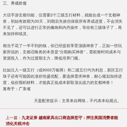
三、养成价值
大话手游玄都功能，仅需要2个三级五行材料，就能合成一个玄都神
兽，初始有效期为30天，到期后失效但保留所有养成进度，不会消失
不见了，还可以进行正常的佩饰和内丹操作，等你有三级珠子了，再
来加持和续灵。
相当于花了一半不到的钱，你已经提前享受顶级神兽了，正如一些玩
家所说的，玄都召唤兽的本质是“分期购买神兽”，需权衡时间成本与
资源投入，作为过渡期主力，降低培养门槛。
比如注入一级五行（或9000万银两）和二级五行均为利息，新区五行
珠子还有可能因此涨价恒盛优配，要选择需求神兽，耐心规划加持进
度，低价囤积材料，才能真正低成本获取顶尖战力的玄都神兽！
发布于：广东省
天盈配资提示：文章来自网络，不代表本站观点。
上一篇：
九龙证券 越南家具出口商选择坚守：押注美国消费者能
消化关税冲击