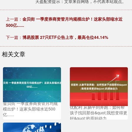
天盈配资提示：文章来自网络，不代表本站观点。
上一篇：
金贝街 一季度券商资管月均规模出炉！这家头部缩水近
500亿......
下一篇：
博易股票 27只ETF公告上市，最高仓位44.14%
相关文章
金贝街 一季度券商资管月均规
优配利 从躺平到奔跑：如何帮
模出炉！这家头部缩水近500
孩子找回那份&quot;我想变得更
亿......
好&quot;的原始动力