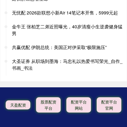
无忧配 2026款联想小新Air 14笔记本开售，5999元起
金牛王 张柏芝二弟近照曝光，40岁清瘦小生逆袭健身猛
男
共赢优配 伊朗总统：美国正对伊采取“极限施压”
大圣证券 从职场到墨海：马忠礼以热爱书写荣光_自作_
书画_书法
股票配资
配资平台
配资平台
天盈配资
平台
网站
官网