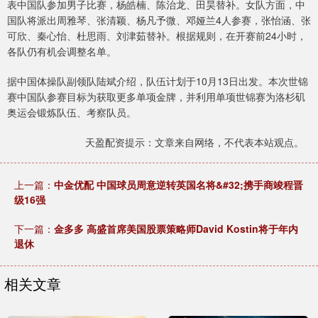
表中国队参加男子比赛，杨皓楠、陈治龙、田昊替补。女队方面，中
国队将派出周雅琴、张清颖、杨凡予微、邓娅兰4人参赛，张怡涵、张
可欣、秦心怡、杜思雨、刘津茹替补。根据规则，在开赛前24小时，
各队仍有机会调整名单。
据中国体操队副领队陆斌介绍，队伍计划于10月13日出发。本次世锦
赛中国队参赛目标为获取更多单项金牌，并利用单项世锦赛为洛杉矶
奥运会锻炼队伍、考察队员。
天盈配资提示：文章来自网络，不代表本站观点。
上一篇：
中金优配 中国球员周意逆转英国名将&#32;携手商竣程晋
级16强
下一篇：
金多多 高盛首席美国股票策略师David Kostin将于年内
退休
相关文章