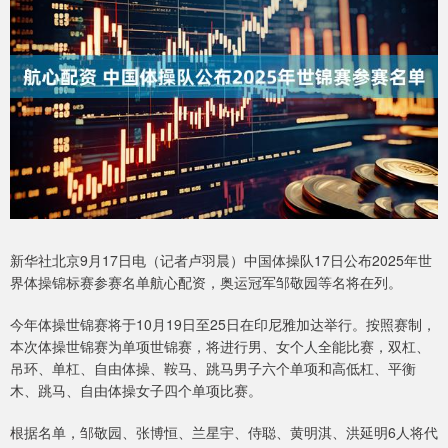
新华社北京9月17日电（记者卢羽晨）中国体操队17日公布2025年世
界体操锦标赛参赛名单航心配资，奥运冠军邹敬园等名将在列。
今年体操世锦赛将于10月19日至25日在印尼雅加达举行。按照赛制，
本次体操世锦赛为单项世锦赛，将进行男、女个人全能比赛，双杠、
吊环、单杠、自由体操、鞍马、跳马男子六个单项和高低杠、平衡
木、跳马、自由体操女子四个单项比赛。
根据名单，邹敬园、张博恒、兰星宇、侍聪、黄明淇、洪延明6人将代