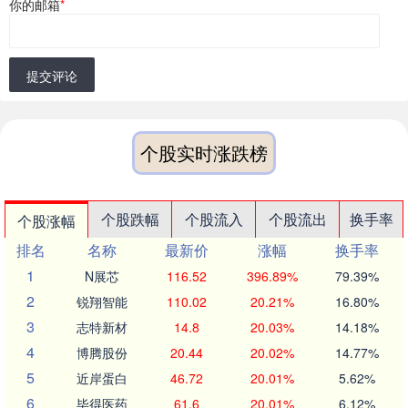
你的邮箱
*
提交评论
个股实时涨跌榜
个股跌幅
个股流入
个股流出
换手率
个股涨幅
排名
名称
最新价
涨幅
换手率
1
N展芯
116.52
396.89%
79.39%
2
锐翔智能
110.02
20.21%
16.80%
3
志特新材
14.8
20.03%
14.18%
4
博腾股份
20.44
20.02%
14.77%
5
近岸蛋白
46.72
20.01%
5.62%
6
毕得医药
61.6
20.01%
6.12%